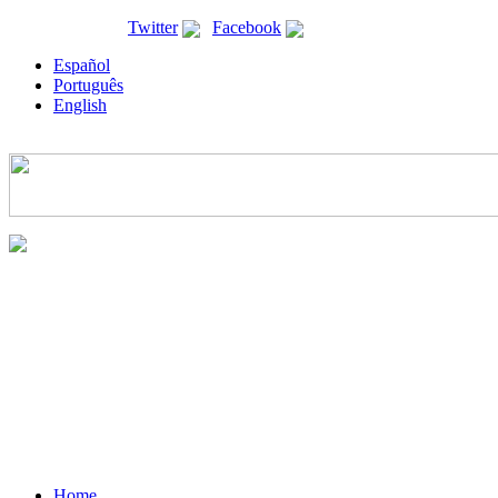
ricyt@ricyt.org |
Twitter
|
Facebook
Español
Português
English
Home