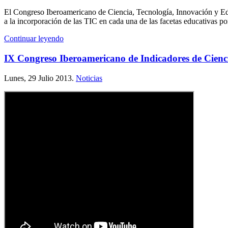
El Congreso Iberoamericano de Ciencia, Tecnología, Innovación y Edu
a la incorporación de las TIC en cada una de las facetas educativas 
Continuar leyendo
IX Congreso Iberoamericano de Indicadores de Cienc
Lunes, 29 Julio 2013.
Noticias