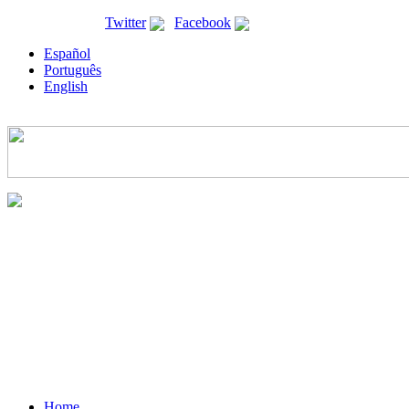
ricyt@ricyt.org |
Twitter
|
Facebook
Español
Português
English
Home