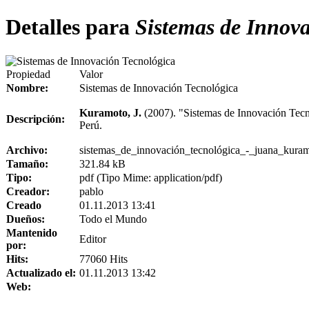
Detalles para
Sistemas de Innova
Propiedad
Valor
Nombre:
Sistemas de Innovación Tecnológica
Kuramoto, J.
(2007). "Sistemas de Innovación Tecn
Descripción:
Perú.
Archivo:
sistemas_de_innovación_tecnológica_-_juana_kuram
Tamaño:
321.84 kB
Tipo:
pdf (Tipo Mime: application/pdf)
Creador:
pablo
Creado
01.11.2013 13:41
Dueños:
Todo el Mundo
Mantenido
Editor
por:
Hits:
77060 Hits
Actualizado el:
01.11.2013 13:42
Web: