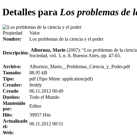
Detalles para
Los problemas de la
Propiedad
Valor
Nombre:
Los problemas de la ciencia y el poder
Albornoz, Mario
(2007): “Los problemas de la cienci
Descripción:
Sociedad, vol. 3, n. 8, Buenos Aires, pp. 47-65.
Archivo:
Albornoz_Mario__Problemas_Ciencia_y_Poder.pdf
Tamaño:
88.95 kB
Tipo:
pdf (Tipo Mime: application/pdf)
Creador:
freddy
Creado
06.11.2012 00:49
Dueños:
Todo el Mundo
Mantenido
Editor
por:
Hits:
39957 Hits
Actualizado
06.11.2012 00:51
el:
Web: