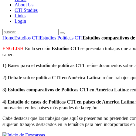
About Us
CTI Studies
Links
Login
Home
Estudios CTI
Estudios Políticas CTI
Estudios comparativos de
ENGLISH
En la sección
Estudios CTI
se presentan trabajos que abor
saber:
1)
Bases para el estudio de políticas CTI
:
reúne documentos sobre asp
2)
Debate sobre política CTI en América Latina
: reúne trabajos qu
3)
Estudios comparativos de Políticas CTI en América Latina
:
re
4)
Estudio de casos de Políticas CTI en paises de America Latina
innovación en los países más grandes de la región.
Cabe destacar que los trabajos que aquí se presentan no pretenden con
sugieran trabajos destacados en la temática para bien incorporarlos en 