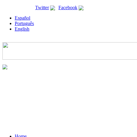
ricyt@ricyt.org |
Twitter
|
Facebook
Español
Português
English
Home