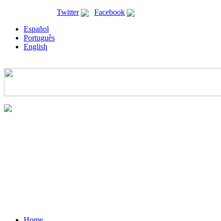
ricyt@ricyt.org |
Twitter
|
Facebook
Español
Português
English
Home