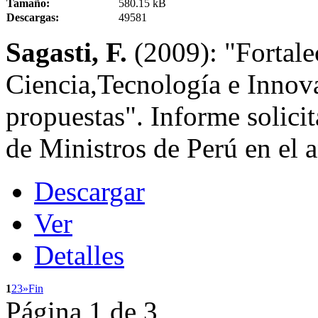
Tamaño:
580.15 kB
Descargas:
49581
Sagasti, F.
(2009): "Fortale
Ciencia,Tecnología e Innova
propuestas". Informe solici
de Ministros de Perú en el 
Descargar
Ver
Detalles
1
2
3
»
Fin
Página 1 de 3