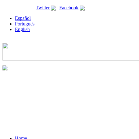
ricyt@ricyt.org |
Twitter
|
Facebook
Español
Português
English
Home