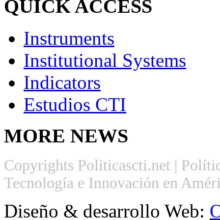
QUICK
ACCESS
Instruments
Institutional Systems
Indicators
Estudios CTI
MORE
NEWS
Copyrights Politicascti.net | Polít
Tecnología e Innovación en Améri
Diseño & desarrollo Web:
O